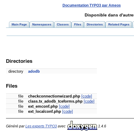
Documentation TYPO3 par Ameos
Disponible dans d'autr
Main Page
Namespaces
Classes
Files
Directories
Related Pages
Directories
directory
adodb
Files
file
checkconnectionwizard.php
[code]
file
class.tx_adodb_tceforms.php
[code]
file
ext_emconf.php
[code]
file
ext_localconf.php
[code]
Généré par
Les experts TYPO3
avec
1.4.6