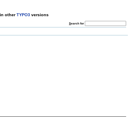
in other
TYPO3
versions
S
earch for