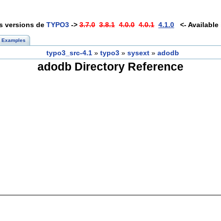
es versions de
TYPO3
->
3.7.0
3.8.1
4.0.0
4.0.1
4.1.0
<- Available 
Examples
typo3_src-4.1
»
typo3
»
sysext
»
adodb
adodb Directory Reference